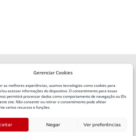
Gerenciar Cookies
ENDEREÇO
Defesa Civil do Estado de Santa
er as melhores experiências, usamos tecnologias como cookies para
Catarina
/ou acessar informações do dispositivo. O consentimento para essas
ente
Av. Ivo Silveira, nº 2320
 nos permitirá processar dados como comportamento de navegação ou IDs
este site. Não consentir ou retirar o consentimento pode afetar
Bairro:
Capoeiras, Florianópolis, SC
te certos recursos e funções.
CEP:
88085-001
ceitar
Negar
Ver preferências