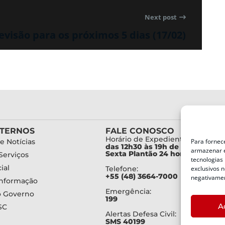
Next post
evisão para os próximos 5 dias (17/02)
XTERNOS
FALE CONOSCO
Horário de Expediente:
e Notícias
Para fornec
das 12h30 às 19h de Segunda a
armazenar e
Sexta Plantão 24 horas diariam
Serviços
tecnologias
ial
Telefone:
exclusivos n
+55 (48) 3664-7000
negativamen
Informação
Emergência:
o Governo
199
A
SC
Alertas Defesa Civil:
SMS 40199