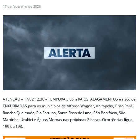
17 de fevereiro de 2026
ATENÇÃO – 17/02 12:36 – TEMPORAIS com RAIOS, ALAGAMENTOS e risco de
ENXURRADAS para os municípios de Alfredo Wagner, Anitápolis, Grão Pará,
Rancho Queimado, Rio Fortuna, Santa Rosa de Lima, São Bonifácio, São
Martinho, Urubici e Águas Mornas nas próximas 2 horas. Ocorrências ligue
199 ou 193.