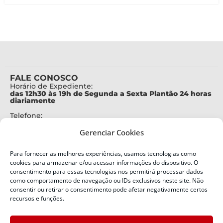
FALE CONOSCO
Horário de Expediente:
das 12h30 às 19h de Segunda a Sexta Plantão 24 horas
diariamente
Telefone:
+55 (48) 3664-7000
Gerenciar Cookies
Emergência:
199
Para fornecer as melhores experiências, usamos tecnologias como
Alertas Defesa Civil:
cookies para armazenar e/ou acessar informações do dispositivo. O
SMS 40199
consentimento para essas tecnologias nos permitirá processar dados
como comportamento de navegação ou IDs exclusivos neste site. Não
consentir ou retirar o consentimento pode afetar negativamente certos
ENDEREÇO
Defesa Civil do Estado de Santa Catarina
recursos e funções.
Av. Ivo Silveira, nº 2320
Bairro: