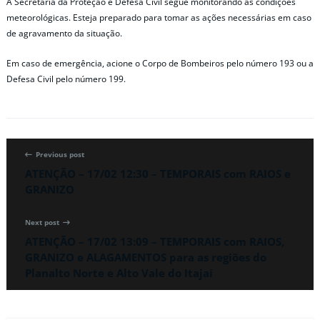
A Secretaria da Proteção e Defesa Civil segue monitorando as condições
meteorológicas. Esteja preparado para tomar as ações necessárias em caso
de agravamento da situação.
Em caso de emergência, acione o Corpo de Bombeiros pelo número 193 ou a
Defesa Civil pelo número 199.
Previous post
ATENÇÃO – 17/02 12:30 – TEMPORAIS com RAIOS e
GRANIZO
Next post
ATENÇÃO – 17/02 13:09 – TEMPORAIS com RAIOS,
GRANIZO e ALAGAMENTOS para as regiões do
Planalto Norte e Alto Vale do Itajaí