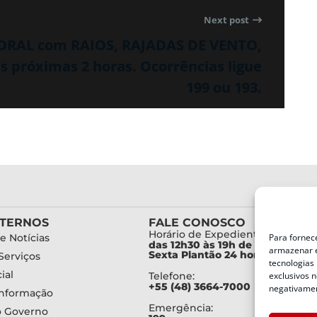
Next post
PORAL com RAIOS, RAJADAS DE VENTO,
róximas 2 horas. Ocorrências ligue
199 ou 193.
XTERNOS
FALE CONOSCO
Horário de Expediente:
e Notícias
Para fornec
das 12h30 às 19h de Segunda a
armazenar e
Sexta Plantão 24 horas diariam
Serviços
tecnologias
ial
Telefone:
exclusivos n
+55 (48) 3664-7000
negativamen
Informação
Emergência:
o Governo