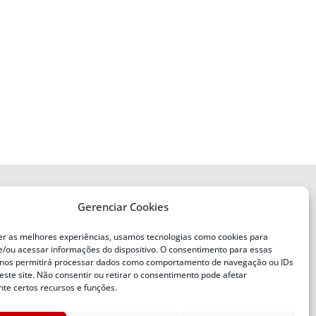
Gerenciar Cookies
ENDEREÇO
Defesa Civil do Estado de Santa
er as melhores experiências, usamos tecnologias como cookies para
Catarina
/ou acessar informações do dispositivo. O consentimento para essas
ente
Av. Ivo Silveira, nº 2320
 nos permitirá processar dados como comportamento de navegação ou IDs
este site. Não consentir ou retirar o consentimento pode afetar
Bairro:
Capoeiras, Florianópolis, SC
te certos recursos e funções.
CEP: