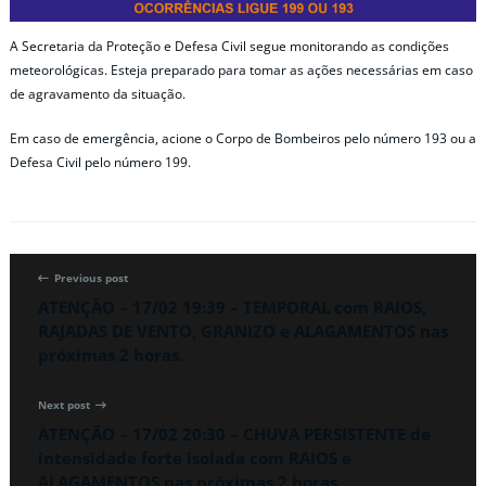
A Secretaria da Proteção e Defesa Civil segue monitorando as condições
meteorológicas. Esteja preparado para tomar as ações necessárias em caso
de agravamento da situação.
Em caso de emergência, acione o Corpo de Bombeiros pelo número 193 ou a
Defesa Civil pelo número 199.
Previous post
ATENÇÃO – 17/02 19:39 – TEMPORAL com RAIOS,
RAJADAS DE VENTO, GRANIZO e ALAGAMENTOS nas
próximas 2 horas.
Next post
ATENÇÃO – 17/02 20:30 – CHUVA PERSISTENTE de
intensidade forte isolada com RAIOS e
ALAGAMENTOS nas próximas 2 horas.