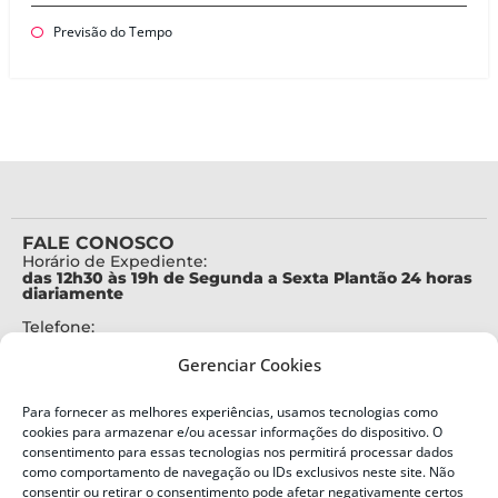
Previsão do Tempo
FALE CONOSCO
Horário de Expediente:
das 12h30 às 19h de Segunda a Sexta Plantão 24 horas
diariamente
Telefone:
+55 (48) 3664-7000
Gerenciar Cookies
Emergência:
199
Para fornecer as melhores experiências, usamos tecnologias como
Alertas Defesa Civil:
cookies para armazenar e/ou acessar informações do dispositivo. O
SMS 40199
consentimento para essas tecnologias nos permitirá processar dados
como comportamento de navegação ou IDs exclusivos neste site. Não
ENDEREÇO
consentir ou retirar o consentimento pode afetar negativamente certos