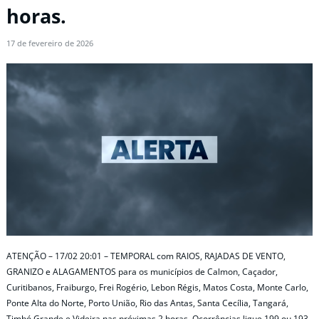
horas.
17 de fevereiro de 2026
ATENÇÃO – 17/02 20:01 – TEMPORAL com RAIOS, RAJADAS DE VENTO,
GRANIZO e ALAGAMENTOS para os municípios de Calmon, Caçador,
Curitibanos, Fraiburgo, Frei Rogério, Lebon Régis, Matos Costa, Monte Carlo,
Ponte Alta do Norte, Porto União, Rio das Antas, Santa Cecília, Tangará,
Timbó Grande e Videira nas próximas 2 horas. Ocorrências ligue 199 ou 193.