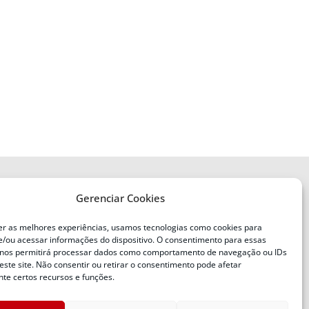
Gerenciar Cookies
ENDEREÇO
Defesa Civil do Estado de Santa
er as melhores experiências, usamos tecnologias como cookies para
Catarina
/ou acessar informações do dispositivo. O consentimento para essas
ente
Av. Ivo Silveira, nº 2320
 nos permitirá processar dados como comportamento de navegação ou IDs
este site. Não consentir ou retirar o consentimento pode afetar
Bairro:
Capoeiras, Florianópolis, SC
te certos recursos e funções.
CEP:
88085-001