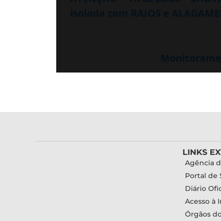
isolada com RAIOS e ALAGAME
Monitoramen
LINKS E
Agência d
Portal de 
Diário Ofic
Acesso à 
Órgãos d