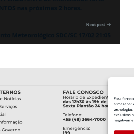
NTOS nas próximas 2 horas.
Next post
to Meteorológico SDC/SC 17/02 21:05
XTERNOS
FALE CONOSCO
Horário de Expediente:
e Notícias
Para fornec
das 12h30 às 19h de Segunda a
armazenar e
Sexta Plantão 24 horas diariam
Serviços
tecnologias
ial
Telefone:
exclusivos n
+55 (48) 3664-7000
negativamen
Informação
Emergência:
o Governo
199