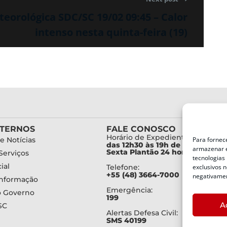
eorológica SDC/SC 19/02 09:45 – Calor
intenso nesta quinta-feira (19)
XTERNOS
FALE CONOSCO
Horário de Expediente:
Para fornec
e Notícias
das 12h30 às 19h de Segunda a
armazenar e
Sexta Plantão 24 horas diariam
Serviços
tecnologias
ial
exclusivos n
Telefone:
+55 (48) 3664-7000
negativamen
Informação
Emergência:
o Governo
199
A
SC
Alertas Defesa Civil:
SMS 40199