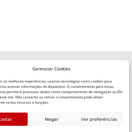
Gerenciar Cookies
ENDEREÇO
Defesa Civil do Estado de Santa
er as melhores experiências, usamos tecnologias como cookies para
Catarina
/ou acessar informações do dispositivo. O consentimento para essas
ente
Av. Ivo Silveira, nº 2320
 nos permitirá processar dados como comportamento de navegação ou IDs
este site. Não consentir ou retirar o consentimento pode afetar
Bairro:
Capoeiras, Florianópolis, SC
te certos recursos e funções.
CEP:
88085-001
ceitar
Negar
Ver preferências