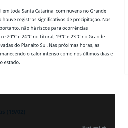
vel em toda Santa Catarina, com nuvens no Grande
ouve registros significativos de precipitação. Nas
ortanto, não há riscos para ocorrências
re 20°C e 24°C no Litoral, 19°C e 23°C no Grande
evadas do Planalto Sul. Nas próximas horas, as
manecendo o calor intenso como nos últimos dias e
o estado.
as (19/02)
Next post