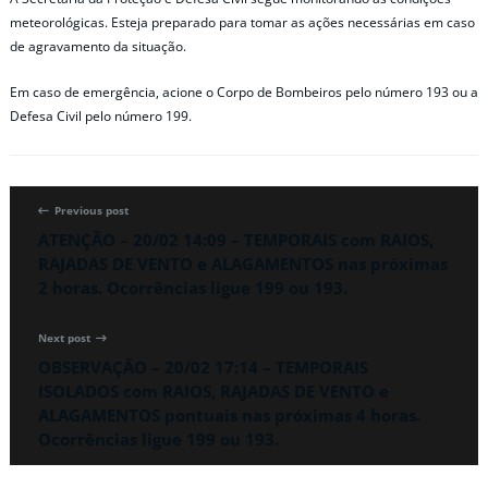
meteorológicas. Esteja preparado para tomar as ações necessárias em caso
de agravamento da situação.
Em caso de emergência, acione o Corpo de Bombeiros pelo número 193 ou a
Defesa Civil pelo número 199.
Previous post
ATENÇÃO – 20/02 14:09 – TEMPORAIS com RAIOS,
RAJADAS DE VENTO e ALAGAMENTOS nas próximas
2 horas. Ocorrências ligue 199 ou 193.
Next post
OBSERVAÇÃO – 20/02 17:14 – TEMPORAIS
ISOLADOS com RAIOS, RAJADAS DE VENTO e
ALAGAMENTOS pontuais nas próximas 4 horas.
Ocorrências ligue 199 ou 193.