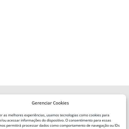
Gerenciar Cookies
ENDEREÇO
Defesa Civil do Estado de Santa
er as melhores experiências, usamos tecnologias como cookies para
Catarina
/ou acessar informações do dispositivo. O consentimento para essas
ente
Av. Ivo Silveira, nº 2320
 nos permitirá processar dados como comportamento de navegação ou IDs