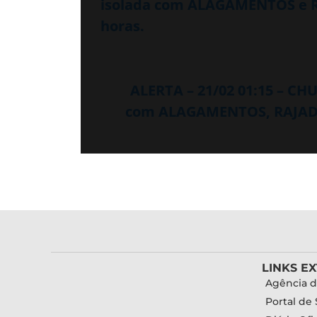
isolada com ALAGAMENTOS e R
horas.
ALERTA – 21/02 01:15 – CH
com ALAGAMENTOS, RAJADA
LINKS E
Agência d
Portal de 