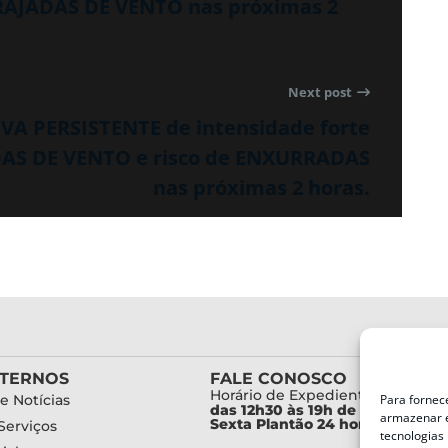
AJADAS DE VENTO nas próximas 2
Next post
UVA PERSISTENTE de intensidade forte
S DE VENTO e risco de ENXURRADAS
nas próximas 2 horas.
XTERNOS
FALE CONOSCO
Horário de Expediente:
Para fornec
e Notícias
das 12h30 às 19h de Segunda a
armazenar e
Sexta Plantão 24 horas diariam
Serviços
tecnologias