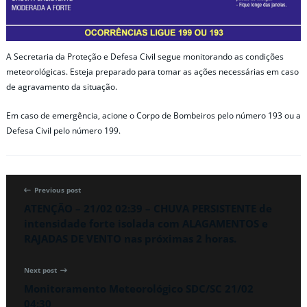
A Secretaria da Proteção e Defesa Civil segue monitorando as condições
meteorológicas. Esteja preparado para tomar as ações necessárias em caso
de agravamento da situação.
Em caso de emergência, acione o Corpo de Bombeiros pelo número 193 ou a
Defesa Civil pelo número 199.
Previous post
ATENÇÃO – 21/02 02:39 – CHUVA PERSISTENTE de
intensidade forte isolada com ALAGAMENTOS e
RAJADAS DE VENTO nas próximas 2 horas.
Next post
Monitoramento Meteorológico SDC/SC 21/02
04:30