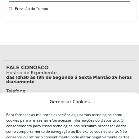
Previsão do Tempo
FALE CONOSCO
Horário de Expediente:
das 12h30 às 19h de Segunda a Sexta Plantão 24 horas
diariamente
Telefone:
+55 (48) 3664-7000
Gerenciar Cookies
Emergência:
199
Para fornecer as melhores experiências, usamos tecnologias como
Alertas Defesa Civil:
cookies para armazenar e/ou acessar informações do dispositivo. O
SMS 40199
consentimento para essas tecnologias nos permitirá processar dados
como comportamento de navegação ou IDs exclusivos neste site. Não
consentir ou retirar o consentimento pode afetar negativamente certos
ENDEREÇO