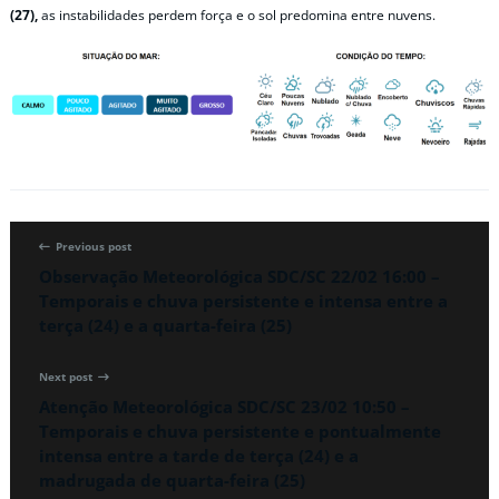
(27),
as instabilidades perdem força e o sol predomina entre nuvens.
Previous post
Observação Meteorológica SDC/SC 22/02 16:00 –
Temporais e chuva persistente e intensa entre a
terça (24) e a quarta-feira (25)
Next post
Atenção Meteorológica SDC/SC 23/02 10:50 –
Temporais e chuva persistente e pontualmente
intensa entre a tarde de terça (24) e a
madrugada de quarta-feira (25)