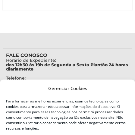
FALE CONOSCO
Horário de Expediente:
das 12h30 às 19h de Segunda a Sexta Plantão 24 horas
diariamente
Telefone:
+55 (48) 3664-7000
Gerenciar Cookies
Emergência:
199
Para fornecer as melhores experiências, usamos tecnologias como
Alertas Defesa Civil:
cookies para armazenar e/ou acessar informações do dispositivo. O
SMS 40199
consentimento para essas tecnologias nos permitirá processar dados
como comportamento de navegação ou IDs exclusivos neste site. Não
consentir ou retirar o consentimento pode afetar negativamente certos
ENDEREÇO
Defesa Civil do Estado de Santa Catarina
recursos e funções.
Av. Ivo Silveira, nº 2320