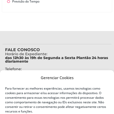
Previsão do Tempo
FALE CONOSCO
Horário de Expediente:
das 12h30 às 19h de Segunda a Sexta Plantão 24 horas
diariamente
Telefone:
+55 (48) 3664-7000
Gerenciar Cookies
Emergência:
199
Para fornecer as melhores experiências, usamos tecnologias como
Alertas Defesa Civil:
cookies para armazenar e/ou acessar informações do dispositivo. O
SMS 40199
consentimento para essas tecnologias nos permitirá processar dados
como comportamento de navegação ou IDs exclusivos neste site. Não
consentir ou retirar o consentimento pode afetar negativamente certos
ENDEREÇO
Defesa Civil do Estado de Santa Catarina
recursos e funções.