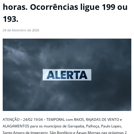
horas. Ocorrências ligue 199 ou
193.
24 de fevereiro de 2026
ATENÇÃO – 24/02 19:04 – TEMPORAL com RAIOS, RAJADAS DE VENTO e
ALAGAMENTOS para os municípios de Garopaba, Palhoça, Paulo Lopes,
Santo Amaro da Imperatriz, São Bonifácio e Águas Mornas nas próximas 2