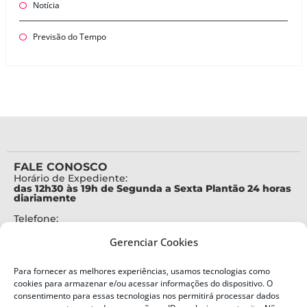
Notícia
Previsão do Tempo
FALE CONOSCO
Horário de Expediente:
das 12h30 às 19h de Segunda a Sexta Plantão 24 horas
diariamente
Telefone:
+55 (48) 3664-7000
Gerenciar Cookies
Emergência:
199
Para fornecer as melhores experiências, usamos tecnologias como
Alertas Defesa Civil:
cookies para armazenar e/ou acessar informações do dispositivo. O
SMS 40199
consentimento para essas tecnologias nos permitirá processar dados