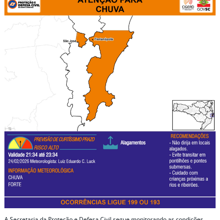
A Secretaria da Proteção e Defesa Civil segue monitorando as condições