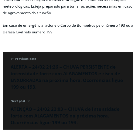
meteorológicas. Esteja preparado para tomar as ações necessárias em caso
de agravamento da situação.
Em caso de emergência, acione o Corpo de Bombeiros pelo número 193 ou a
Defesa Civil pelo número 199.
Previous post
ALERTA – 24/02 21:26 – CHUVA PERSISTENTE de
intensidade forte com ALAGAMENTOS e risco de
ENXURRADAS na próxima hora. Ocorrências ligue
199 ou 193.
Next post
ATENÇÃO – 24/02 22:03 – CHUVA de intensidade
forte com ALAGAMENTOS na próxima hora.
Ocorrências ligue 199 ou 193.