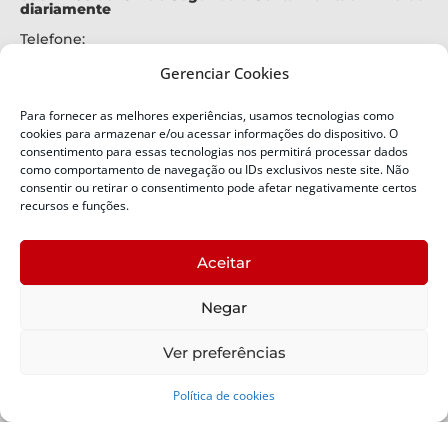
diariamente
Telefone:
+55 (48) 3664-7000
Gerenciar Cookies
Emergência:
199
Para fornecer as melhores experiências, usamos tecnologias como
Alertas Defesa Civil:
cookies para armazenar e/ou acessar informações do dispositivo. O
SMS 40199
consentimento para essas tecnologias nos permitirá processar dados
como comportamento de navegação ou IDs exclusivos neste site. Não
consentir ou retirar o consentimento pode afetar negativamente certos
ENDEREÇO
Defesa Civil do Estado de Santa Catarina
recursos e funções.
Av. Ivo Silveira, nº 2320
Bairro:
Aceitar
Capoeiras, Florianópolis, SC
CEP:
Negar
88085-001
Política de Privacidade
Ver preferências
Política de cookies
Copyright © 2024 Todos os Direitos Reservados SDC -
Secretaria de Estado da Proteção e Defesa Civil | Suporte -