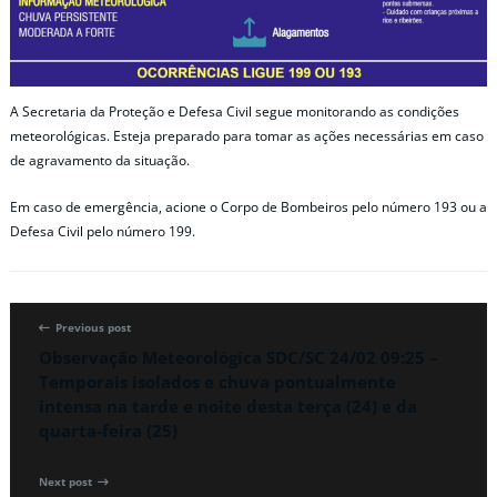
A Secretaria da Proteção e Defesa Civil segue monitorando as condições
meteorológicas. Esteja preparado para tomar as ações necessárias em caso
de agravamento da situação.
Em caso de emergência, acione o Corpo de Bombeiros pelo número 193 ou a
Defesa Civil pelo número 199.
Previous post
Observação Meteorológica SDC/SC 24/02 09:25 –
Temporais isolados e chuva pontualmente
intensa na tarde e noite desta terça (24) e da
quarta-feira (25)
Next post