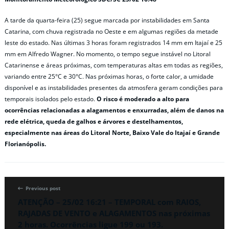
A tarde da quarta-feira (25) segue marcada por instabilidades em Santa
Catarina, com chuva registrada no Oeste e em algumas regiões da metade
leste do estado. Nas últimas 3 horas foram registrados 14 mm em Itajaí e 25
mm em Alfredo Wagner. No momento, o tempo segue instável no Litoral
Catarinense e áreas próximas, com temperaturas altas em todas as regiões,
variando entre 25°C e 30°C. Nas próximas horas, o forte calor, a umidade
disponível e as instabilidades presentes da atmosfera geram condições para
temporais isolados pelo estado.
O risco é moderado a alto para
ocorrências relacionadas a alagamentos e enxurradas, além de danos na
rede elétrica, queda de galhos e árvores e destelhamentos,
especialmente nas áreas do Litoral Norte, Baixo Vale do Itajaí e Grande
Florianópolis.
Previous post
ATENÇÃO – 25/02 16:21 – TEMPORAL com RAIOS,
RAJADAS DE VENTO e ALAGAMENTOS nas próximas
2 horas. Ocorrências ligue 199 ou 193.