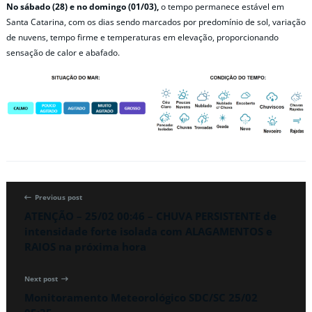
No sábado (28) e no domingo (01/03),
o tempo permanece estável em
Santa Catarina, com os dias sendo marcados por predomínio de sol, variação
de nuvens, tempo firme e temperaturas em elevação, proporcionando
sensação de calor e abafado.
Previous post
ATENÇÃO – 25/02 00:46 – CHUVA PERSISTENTE de
intensidade forte isolada com ALAGAMENTOS e
RAIOS na próxima hora
Next post
Monitoramento Meteorológico SDC/SC 25/02