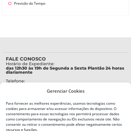
Previsão do Tempo
FALE CONOSCO
Horário de Expediente:
das 12h30 às 19h de Segunda a Sexta Plantão 24 horas
diariamente
Telefone:
+55 (48) 3664-7000
Gerenciar Cookies
Emergência:
199
Para fornecer as melhores experiências, usamos tecnologias como
Alertas Defesa Civil:
cookies para armazenar e/ou acessar informações do dispositivo. O
SMS 40199
consentimento para essas tecnologias nos permitirá processar dados
como comportamento de navegação ou IDs exclusivos neste site. Não
ENDEREÇO
consentir ou retirar o consentimento pode afetar negativamente certos
Defesa Civil do Estado de Santa Catarina
recursos e funções.