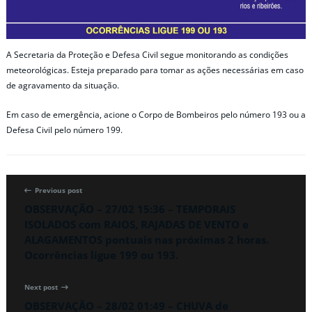
A Secretaria da Proteção e Defesa Civil segue monitorando as condições
meteorológicas. Esteja preparado para tomar as ações necessárias em caso
de agravamento da situação.
Em caso de emergência, acione o Corpo de Bombeiros pelo número 193 ou a
Defesa Civil pelo número 199.
Previous post
OBSERVAÇÃO – 27/02 15:36 – TEMPORAIS
ISOLADOS com RAIOS, RAJADAS DE VENTO e
ALAGAMENTOS pontuais nas próximas 2 horas.
Ocorrências ligue 199 ou 193.
Next post
OBSERVAÇÃO – 28/02 01:49 – CHUVA de