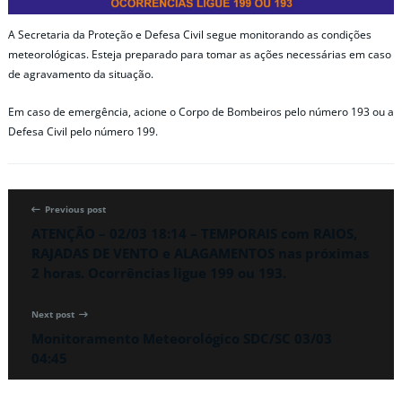
A Secretaria da Proteção e Defesa Civil segue monitorando as condições
meteorológicas. Esteja preparado para tomar as ações necessárias em caso
de agravamento da situação.
Em caso de emergência, acione o Corpo de Bombeiros pelo número 193 ou a
Defesa Civil pelo número 199.
Previous post
ATENÇÃO – 02/03 18:14 – TEMPORAIS com RAIOS,
RAJADAS DE VENTO e ALAGAMENTOS nas próximas
2 horas. Ocorrências ligue 199 ou 193.
Next post
Monitoramento Meteorológico SDC/SC 03/03
04:45