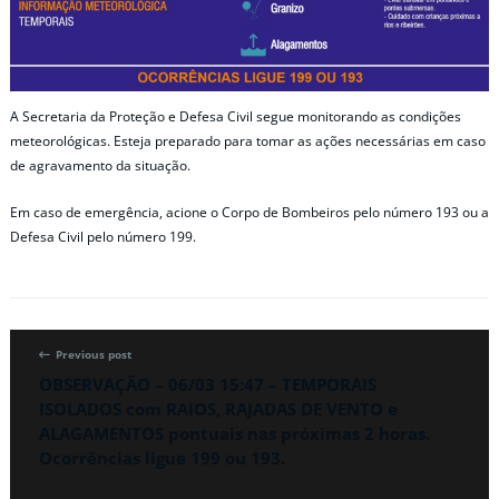
A Secretaria da Proteção e Defesa Civil segue monitorando as condições
meteorológicas. Esteja preparado para tomar as ações necessárias em caso
de agravamento da situação.
Em caso de emergência, acione o Corpo de Bombeiros pelo número 193 ou a
Defesa Civil pelo número 199.
Previous post
OBSERVAÇÃO – 06/03 15:47 – TEMPORAIS
ISOLADOS com RAIOS, RAJADAS DE VENTO e
ALAGAMENTOS pontuais nas próximas 2 horas.
Ocorrências ligue 199 ou 193.