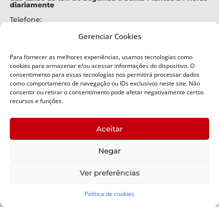
diariamente
Telefone:
+55 (48) 3664-7000
Gerenciar Cookies
Emergência:
199
Para fornecer as melhores experiências, usamos tecnologias como
Alertas Defesa Civil:
cookies para armazenar e/ou acessar informações do dispositivo. O
SMS 40199
consentimento para essas tecnologias nos permitirá processar dados
como comportamento de navegação ou IDs exclusivos neste site. Não
consentir ou retirar o consentimento pode afetar negativamente certos
ENDEREÇO
Defesa Civil do Estado de Santa Catarina
recursos e funções.
Av. Ivo Silveira, nº 2320
Bairro:
Aceitar
Capoeiras, Florianópolis, SC
CEP:
Negar
88085-001
Política de Privacidade
Ver preferências
Política de cookies
Copyright © 2024 Todos os Direitos Reservados SDC -
Secretaria de Estado da Proteção e Defesa Civil | Suporte -