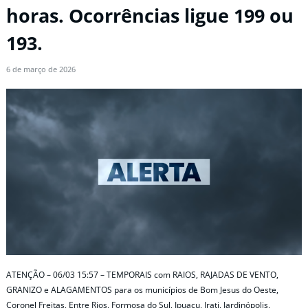
horas. Ocorrências ligue 199 ou
193.
6 de março de 2026
ATENÇÃO – 06/03 15:57 – TEMPORAIS com RAIOS, RAJADAS DE VENTO,
GRANIZO e ALAGAMENTOS para os municípios de Bom Jesus do Oeste,
Coronel Freitas, Entre Rios, Formosa do Sul, Ipuaçu, Irati, Jardinópolis,