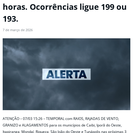
horas. Ocorrências ligue 199 ou
193.
7 de março de 2026
ATENÇÃO – 07/03 15:26 – TEMPORAL com RAIOS, RAJADAS DE VENTO,
GRANIZO e ALAGAMENTOS para os municípios de Caibi, Iporã do Oeste,
Itapiranga, Mondaí, Riqueza, São João do Oeste e Tunápolis nas próximas 3