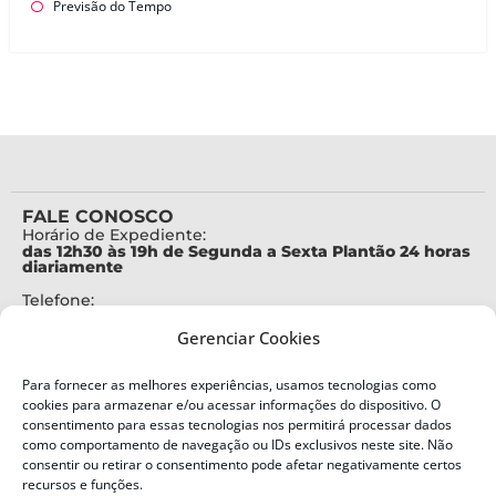
Previsão do Tempo
FALE CONOSCO
Horário de Expediente:
das 12h30 às 19h de Segunda a Sexta Plantão 24 horas
diariamente
Telefone:
+55 (48) 3664-7000
Gerenciar Cookies
Emergência:
199
Para fornecer as melhores experiências, usamos tecnologias como
Alertas Defesa Civil:
cookies para armazenar e/ou acessar informações do dispositivo. O
SMS 40199
consentimento para essas tecnologias nos permitirá processar dados
como comportamento de navegação ou IDs exclusivos neste site. Não
consentir ou retirar o consentimento pode afetar negativamente certos
ENDEREÇO
Defesa Civil do Estado de Santa Catarina
recursos e funções.