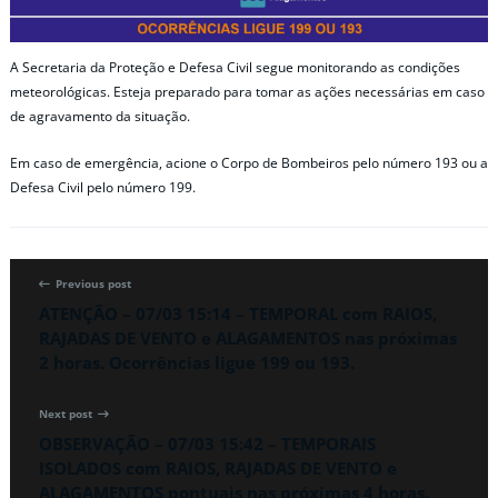
A Secretaria da Proteção e Defesa Civil segue monitorando as condições
meteorológicas. Esteja preparado para tomar as ações necessárias em caso
de agravamento da situação.
Em caso de emergência, acione o Corpo de Bombeiros pelo número 193 ou a
Defesa Civil pelo número 199.
Previous post
ATENÇÃO – 07/03 15:14 – TEMPORAL com RAIOS,
RAJADAS DE VENTO e ALAGAMENTOS nas próximas
2 horas. Ocorrências ligue 199 ou 193.
Next post
OBSERVAÇÃO – 07/03 15:42 – TEMPORAIS
ISOLADOS com RAIOS, RAJADAS DE VENTO e
ALAGAMENTOS pontuais nas próximas 4 horas.