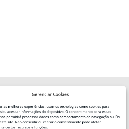
Gerenciar Cookies
ENDEREÇO
Defesa Civil do Estado de Santa
er as melhores experiências, usamos tecnologias como cookies para
Catarina
/ou acessar informações do dispositivo. O consentimento para essas
ente
Av. Ivo Silveira, nº 2320
 nos permitirá processar dados como comportamento de navegação ou IDs
este site. Não consentir ou retirar o consentimento pode afetar
Bairro:
Capoeiras, Florianópolis, SC
te certos recursos e funções.