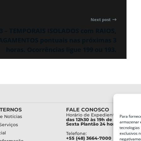
Next post
03 – TEMPORAIS ISOLADOS com RAIOS,
AGAMENTOS pontuais nas próximas 3
horas. Ocorrências ligue 199 ou 193.
XTERNOS
FALE CONOSCO
Horário de Expediente:
Para fornec
e Notícias
das 12h30 às 19h de Segunda a
armazenar e
Sexta Plantão 24 horas diariam
Serviços
tecnologias
ial
exclusivos n
Telefone:
+55 (48) 3664-7000
negativamen