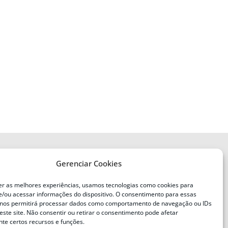
Gerenciar Cookies
ENDEREÇO
Defesa Civil do Estado de Santa
er as melhores experiências, usamos tecnologias como cookies para
Catarina
/ou acessar informações do dispositivo. O consentimento para essas
ente
Av. Ivo Silveira, nº 2320
 nos permitirá processar dados como comportamento de navegação ou IDs
este site. Não consentir ou retirar o consentimento pode afetar
Bairro:
Capoeiras, Florianópolis, SC
te certos recursos e funções.