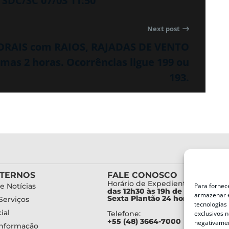
SDC/SC 07/03 11:50
Next post
PORAIS com RAIOS, RAJADAS DE VENTO
s 2 horas. Ocorrências ligue 199 ou
193.
XTERNOS
FALE CONOSCO
Horário de Expediente:
Para fornec
e Notícias
das 12h30 às 19h de Segunda a
armazenar e
Sexta Plantão 24 horas diariam
Serviços
tecnologias
ial
exclusivos n
Telefone:
+55 (48) 3664-7000
negativamen
Informação