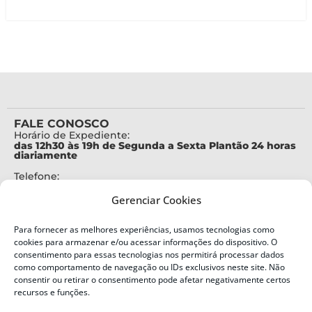
FALE CONOSCO
Horário de Expediente:
das 12h30 às 19h de Segunda a Sexta Plantão 24 horas
diariamente
Telefone:
+55 (48) 3664-7000
Gerenciar Cookies
Emergência:
199
Para fornecer as melhores experiências, usamos tecnologias como
Alertas Defesa Civil:
cookies para armazenar e/ou acessar informações do dispositivo. O
SMS 40199
consentimento para essas tecnologias nos permitirá processar dados
como comportamento de navegação ou IDs exclusivos neste site. Não
consentir ou retirar o consentimento pode afetar negativamente certos
ENDEREÇO
Defesa Civil do Estado de Santa Catarina
recursos e funções.
Av. Ivo Silveira, nº 2320