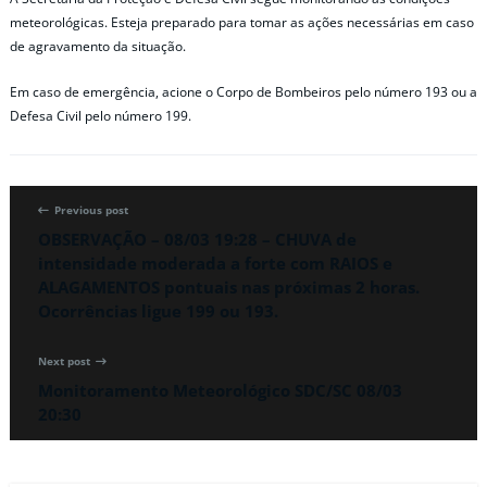
meteorológicas. Esteja preparado para tomar as ações necessárias em caso
de agravamento da situação.
Em caso de emergência, acione o Corpo de Bombeiros pelo número 193 ou a
Defesa Civil pelo número 199.
Previous post
OBSERVAÇÃO – 08/03 19:28 – CHUVA de
intensidade moderada a forte com RAIOS e
ALAGAMENTOS pontuais nas próximas 2 horas.
Ocorrências ligue 199 ou 193.
Next post
Monitoramento Meteorológico SDC/SC 08/03
20:30