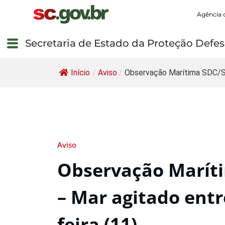
Agência 
Secretaria de Estado da Proteção Defesa
Início
/
Aviso
/
Observação Marítima SDC/SC
Aviso
Observação Maríti
– Mar agitado entre
feira (11)