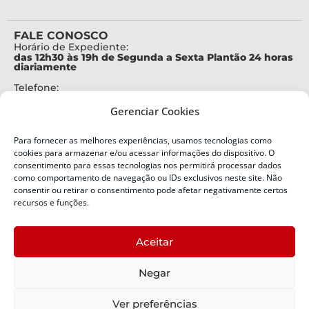
FALE CONOSCO
Horário de Expediente:
das 12h30 às 19h de Segunda a Sexta Plantão 24 horas
diariamente
Telefone:
+55 (48) 3664-7000
Gerenciar Cookies
Emergência:
199
Para fornecer as melhores experiências, usamos tecnologias como
Alertas Defesa Civil:
cookies para armazenar e/ou acessar informações do dispositivo. O
SMS 40199
consentimento para essas tecnologias nos permitirá processar dados
como comportamento de navegação ou IDs exclusivos neste site. Não
consentir ou retirar o consentimento pode afetar negativamente certos
ENDEREÇO
Defesa Civil do Estado de Santa Catarina
recursos e funções.
Av. Ivo Silveira, nº 2320
Bairro:
Aceitar
Capoeiras, Florianópolis, SC
CEP:
Negar
88085-001
Política de Privacidade
Ver preferências