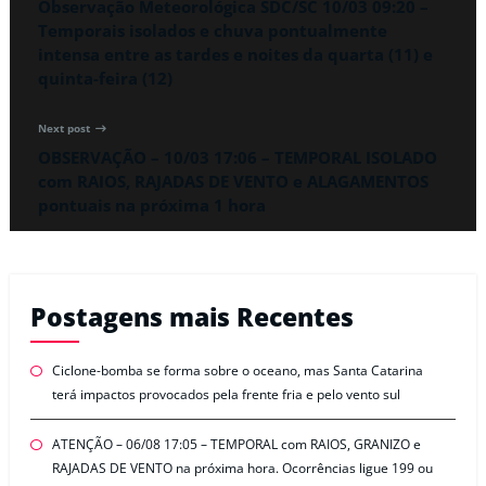
Observação Meteorológica SDC/SC 10/03 09:20 –
Temporais isolados e chuva pontualmente
intensa entre as tardes e noites da quarta (11) e
quinta-feira (12)
Next post
OBSERVAÇÃO – 10/03 17:06 – TEMPORAL ISOLADO
com RAIOS, RAJADAS DE VENTO e ALAGAMENTOS
pontuais na próxima 1 hora
Postagens mais Recentes
Ciclone-bomba se forma sobre o oceano, mas Santa Catarina
terá impactos provocados pela frente fria e pelo vento sul
ATENÇÃO – 06/08 17:05 – TEMPORAL com RAIOS, GRANIZO e
RAJADAS DE VENTO na próxima hora. Ocorrências ligue 199 ou