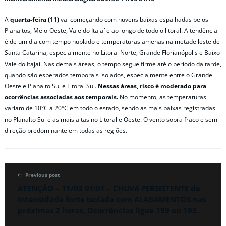
A
quarta-feira (11)
vai começando com nuvens baixas espalhadas pelos
Planaltos, Meio-Oeste, Vale do Itajaí e ao longo de todo o litoral. A tendência
é de um dia com tempo nublado e temperaturas amenas na metade leste de
Santa Catarina, especialmente no Litoral Norte, Grande Florianópolis e Baixo
Vale do Itajaí. Nas demais áreas, o tempo segue firme até o período da tarde,
quando são esperados temporais isolados, especialmente entre o Grande
Oeste e Planalto Sul e Litoral Sul.
Nessas áreas, risco é moderado para
ocorrências associadas aos temporais.
No momento, as temperaturas
variam de 10°C a 20°C em todo o estado, sendo as mais baixas registradas
no Planalto Sul e as mais altas no Litoral e Oeste. O vento sopra fraco e sem
direção predominante em todas as regiões.
Previous post
ATENÇÃO – 11/03 01:01 – CHUVA PERSISTENTE de
intensidade forte isolada com ALAGAMENTOS nas
próximas 2 horas. Ocorrências ligue 199 ou 193.