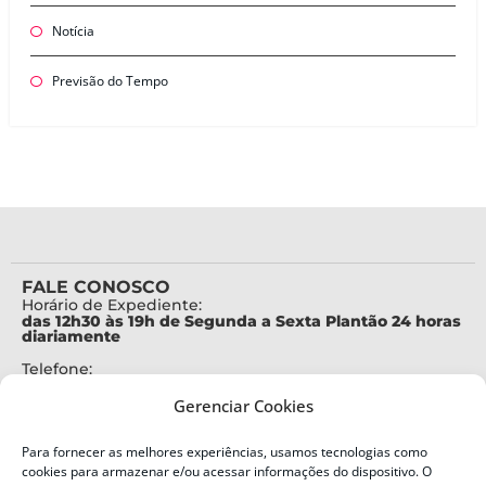
Notícia
Previsão do Tempo
FALE CONOSCO
Horário de Expediente:
das 12h30 às 19h de Segunda a Sexta Plantão 24 horas
diariamente
Telefone:
+55 (48) 3664-7000
Gerenciar Cookies
Emergência:
199
Para fornecer as melhores experiências, usamos tecnologias como
Alertas Defesa Civil:
cookies para armazenar e/ou acessar informações do dispositivo. O
SMS 40199