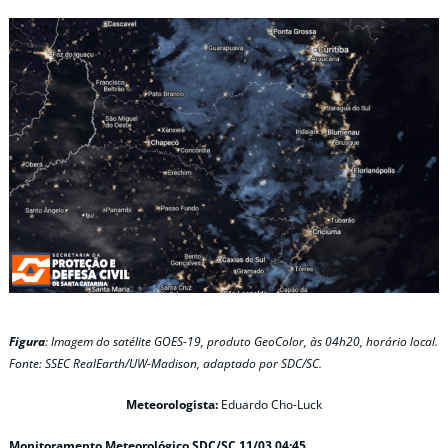
Figura
: Imagem do satélite GOES-19, produto GeoColor, às 04h20, horário local.
Fonte: SSEC RealEarth/UW-Madison, adaptado por SDC/SC.
Meteorologista:
Eduardo Cho-Luck
Monitoramento Meteorológico SDC/SC 11/03 04:45