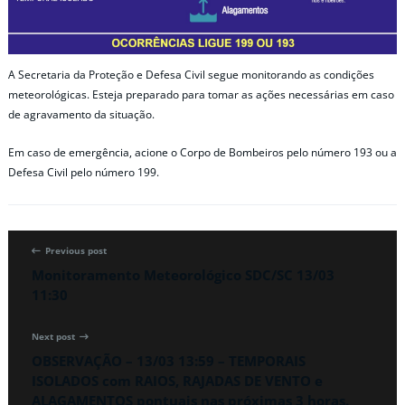
A Secretaria da Proteção e Defesa Civil segue monitorando as condições
meteorológicas. Esteja preparado para tomar as ações necessárias em caso
de agravamento da situação.
Em caso de emergência, acione o Corpo de Bombeiros pelo número 193 ou a
Defesa Civil pelo número 199.
Previous post
Monitoramento Meteorológico SDC/SC 13/03
11:30
Next post
OBSERVAÇÃO – 13/03 13:59 – TEMPORAIS
ISOLADOS com RAIOS, RAJADAS DE VENTO e
ALAGAMENTOS pontuais nas próximas 3 horas.