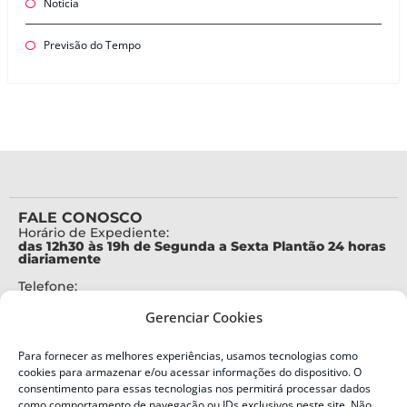
Notícia
Previsão do Tempo
FALE CONOSCO
Horário de Expediente:
das 12h30 às 19h de Segunda a Sexta Plantão 24 horas
diariamente
Telefone:
+55 (48) 3664-7000
Gerenciar Cookies
Emergência:
199
Para fornecer as melhores experiências, usamos tecnologias como
Alertas Defesa Civil:
cookies para armazenar e/ou acessar informações do dispositivo. O
SMS 40199
consentimento para essas tecnologias nos permitirá processar dados
como comportamento de navegação ou IDs exclusivos neste site. Não