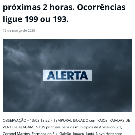
próximas 2 horas. Ocorrências
ligue 199 ou 193.
13 de março de 2026
OBSERVAÇÃO – 13/03 13:22 – TEMPORAL ISOLADO com RAIOS, RAJADAS DE
VENTO e ALAGAMENTOS pontuais para os municípios de Abelardo Luz,
Coronel Martins, Formosa do Sul, Galvão, Ipuaçu, Jupiá, Novo Horizonte,