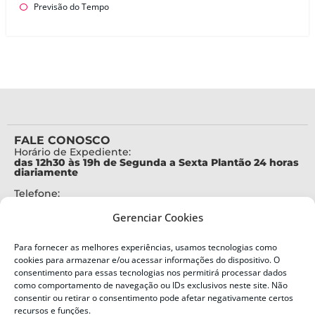
Previsão do Tempo
FALE CONOSCO
Horário de Expediente:
das 12h30 às 19h de Segunda a Sexta Plantão 24 horas
diariamente
Telefone:
+55 (48) 3664-7000
Gerenciar Cookies
Emergência:
199
Para fornecer as melhores experiências, usamos tecnologias como
Alertas Defesa Civil:
cookies para armazenar e/ou acessar informações do dispositivo. O
SMS 40199
consentimento para essas tecnologias nos permitirá processar dados
como comportamento de navegação ou IDs exclusivos neste site. Não
ENDEREÇO
consentir ou retirar o consentimento pode afetar negativamente certos
Defesa Civil do Estado de Santa Catarina
recursos e funções.