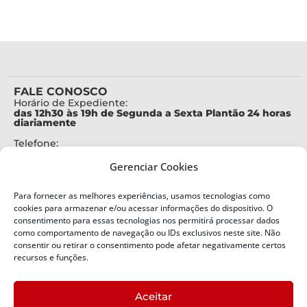
FALE CONOSCO
Horário de Expediente:
das 12h30 às 19h de Segunda a Sexta Plantão 24 horas
diariamente
Telefone:
+55 (48) 3664-7000
Gerenciar Cookies
Emergência:
199
Para fornecer as melhores experiências, usamos tecnologias como
Alertas Defesa Civil:
cookies para armazenar e/ou acessar informações do dispositivo. O
SMS 40199
consentimento para essas tecnologias nos permitirá processar dados
como comportamento de navegação ou IDs exclusivos neste site. Não
ENDEREÇO
consentir ou retirar o consentimento pode afetar negativamente certos
Defesa Civil do Estado de Santa Catarina
recursos e funções.
Av. Ivo Silveira, nº 2320
Bairro:
Aceitar
Capoeiras, Florianópolis, SC