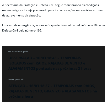
A Secretaria da Proteção e Defesa Civil segue monitorando as condições
meteorológicas. Esteja preparado para tomar as ações necessárias em caso
de agravamento da situação.
Em caso de emergência, acione o Corpo de Bombeiros pelo número 193 ou a
Defesa Civil pelo número 199.
Previous post
OBSERVAÇÃO – 16/03 18:43 – TEMPORAIS
ISOLADOS com RAIOS, RAJADAS DE VENTO e
ALAGAMENTOS pontuais nas próximas 2 horas
Next post
ATENÇÃO – 16/03 18:57 – TEMPORAIS com RAIOS,
RAJADAS DE VENTO, GRANIZO e ALAGAMENTOS na
próxima hora