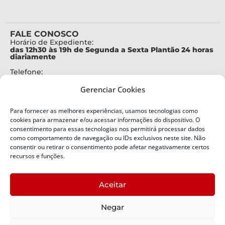
FALE CONOSCO
Horário de Expediente:
das 12h30 às 19h de Segunda a Sexta Plantão 24 horas
diariamente
Telefone:
+55 (48) 3664-7000
Gerenciar Cookies
Emergência:
199
Para fornecer as melhores experiências, usamos tecnologias como
Alertas Defesa Civil:
cookies para armazenar e/ou acessar informações do dispositivo. O
SMS 40199
consentimento para essas tecnologias nos permitirá processar dados
como comportamento de navegação ou IDs exclusivos neste site. Não
ENDEREÇO
consentir ou retirar o consentimento pode afetar negativamente certos
Defesa Civil do Estado de Santa Catarina
recursos e funções.
Av. Ivo Silveira, nº 2320
Bairro:
Aceitar
Capoeiras, Florianópolis, SC
CEP:
Negar
88085-001