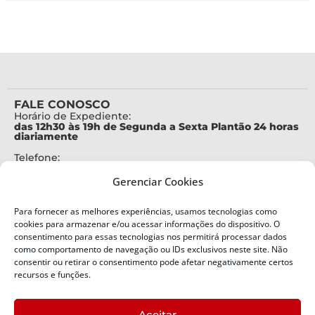
FALE CONOSCO
Horário de Expediente:
das 12h30 às 19h de Segunda a Sexta Plantão 24 horas
diariamente
Telefone:
+55 (48) 3664-7000
Gerenciar Cookies
Emergência:
199
Para fornecer as melhores experiências, usamos tecnologias como
Alertas Defesa Civil:
cookies para armazenar e/ou acessar informações do dispositivo. O
SMS 40199
consentimento para essas tecnologias nos permitirá processar dados
como comportamento de navegação ou IDs exclusivos neste site. Não
ENDEREÇO
consentir ou retirar o consentimento pode afetar negativamente certos
Defesa Civil do Estado de Santa Catarina
recursos e funções.
Av. Ivo Silveira, nº 2320
Bairro:
Aceitar