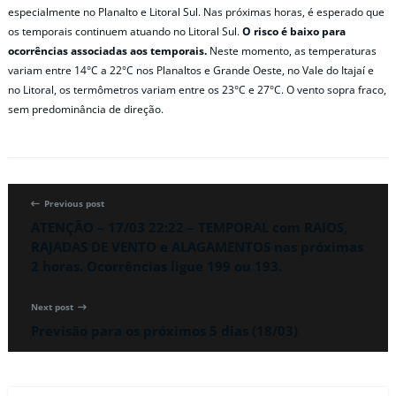
especialmente no Planalto e Litoral Sul. Nas próximas horas, é esperado que
os temporais continuem atuando no Litoral Sul.
O risco é baixo para
ocorrências associadas aos temporais.
Neste momento, as temperaturas
variam entre 14°C a 22°C nos Planaltos e Grande Oeste, no Vale do Itajaí e
no Litoral, os termômetros variam entre os 23°C e 27°C. O vento sopra fraco,
sem predominância de direção.
Previous post
ATENÇÃO – 17/03 22:22 – TEMPORAL com RAIOS,
RAJADAS DE VENTO e ALAGAMENTOS nas próximas
2 horas. Ocorrências ligue 199 ou 193.
Next post
Previsão para os próximos 5 dias (18/03)