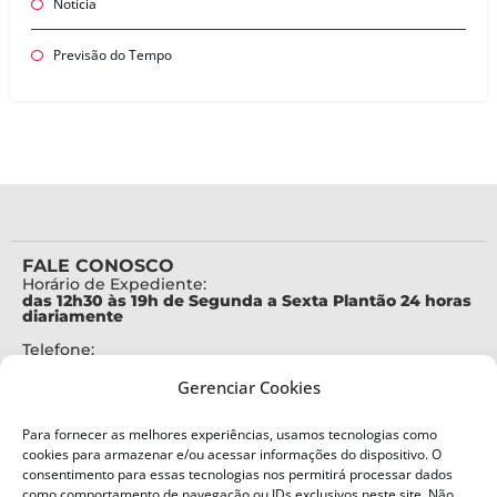
Notícia
Previsão do Tempo
FALE CONOSCO
Horário de Expediente:
das 12h30 às 19h de Segunda a Sexta Plantão 24 horas
diariamente
Telefone:
+55 (48) 3664-7000
Gerenciar Cookies
Emergência:
199
Para fornecer as melhores experiências, usamos tecnologias como
Alertas Defesa Civil:
cookies para armazenar e/ou acessar informações do dispositivo. O
SMS 40199
consentimento para essas tecnologias nos permitirá processar dados
como comportamento de navegação ou IDs exclusivos neste site. Não