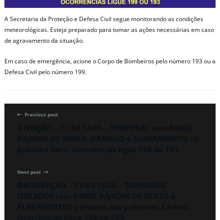
A Secretaria da Proteção e Defesa Civil segue monitorando as condições
meteorológicas. Esteja preparado para tomar as ações necessárias em caso
de agravamento da situação.
Em caso de emergência, acione o Corpo de Bombeiros pelo número 193 ou a
Defesa Civil pelo número 199.
Previous post
ATENÇÃO – 17/03 14:05 – TEMPORAL com RAIOS,
RAJADAS DE VENTO, GRANIZO e ALAGAMENTOS na
próxima hora. Ocorrências ligue 199 ou 193.
Next post
OBSERVAÇÃO – 17/03 15:20 – TEMPORAIS
ISOLADOS com RAIOS, RAJADAS DE VENTO e
ALAGAMENTOS pontuais nas próximas 3 horas.
Ocorrências ligue 199 ou 193.