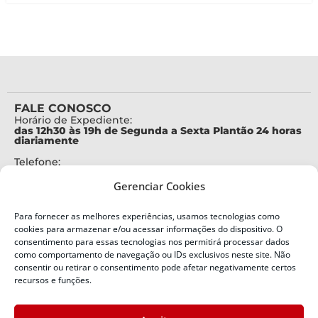
FALE CONOSCO
Horário de Expediente:
das 12h30 às 19h de Segunda a Sexta Plantão 24 horas
diariamente
Telefone:
+55 (48) 3664-7000
Gerenciar Cookies
Emergência:
199
Para fornecer as melhores experiências, usamos tecnologias como
Alertas Defesa Civil:
cookies para armazenar e/ou acessar informações do dispositivo. O
SMS 40199
consentimento para essas tecnologias nos permitirá processar dados
como comportamento de navegação ou IDs exclusivos neste site. Não
ENDEREÇO
consentir ou retirar o consentimento pode afetar negativamente certos
Defesa Civil do Estado de Santa Catarina
recursos e funções.
Av. Ivo Silveira, nº 2320
Bairro: