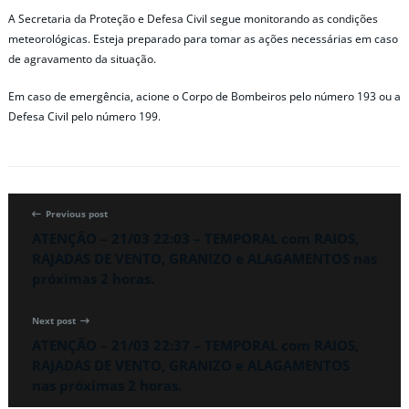
A Secretaria da Proteção e Defesa Civil segue monitorando as condições
meteorológicas. Esteja preparado para tomar as ações necessárias em caso
de agravamento da situação.
Em caso de emergência, acione o Corpo de Bombeiros pelo número 193 ou a
Defesa Civil pelo número 199.
Previous post
ATENÇÃO – 21/03 22:03 – TEMPORAL com RAIOS,
RAJADAS DE VENTO, GRANIZO e ALAGAMENTOS nas
próximas 2 horas.
Next post
ATENÇÃO – 21/03 22:37 – TEMPORAL com RAIOS,
RAJADAS DE VENTO, GRANIZO e ALAGAMENTOS
nas próximas 2 horas.