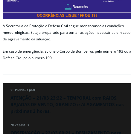
A Secretaria da Proteção e Defesa Civil segue monitorando as condições
meteorológicas. Esteja preparado para tomar as ações necessárias em caso
de agravamento da situação.
Em caso de emergência, acione o Corpo de Bombeiros pelo número 193 ou a
Defesa Civil pelo número 199.
Previous post
ATENÇÃO – 21/03 23:22 – TEMPORAL com RAIOS,
RAJADAS DE VENTO, GRANIZO e ALAGAMENTOS nas
próximas 2 horas.
Next post
OBSERVAÇÃO – 22/03 00:21 – DESLIZAMENTO para