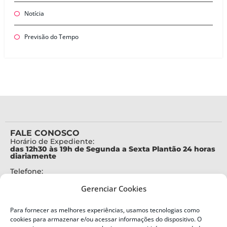
Notícia
Previsão do Tempo
FALE CONOSCO
Horário de Expediente:
das 12h30 às 19h de Segunda a Sexta Plantão 24 horas
diariamente
Telefone:
+55 (48) 3664-7000
Gerenciar Cookies
Emergência:
199
Para fornecer as melhores experiências, usamos tecnologias como
Alertas Defesa Civil:
cookies para armazenar e/ou acessar informações do dispositivo. O
SMS 40199