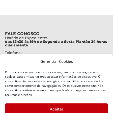
FALE CONOSCO
Horário de Expediente:
das 12h30 às 19h de Segunda a Sexta Plantão 24 horas
diariamente
Telefone:
+55 (48) 3664-7000
Gerenciar Cookies
Emergência:
199
Para fornecer as melhores experiências, usamos tecnologias como
Alertas Defesa Civil:
cookies para armazenar e/ou acessar informações do dispositivo. O
SMS 40199
consentimento para essas tecnologias nos permitirá processar dados
como comportamento de navegação ou IDs exclusivos neste site. Não
ENDEREÇO
consentir ou retirar o consentimento pode afetar negativamente certos
Defesa Civil do Estado de Santa Catarina
recursos e funções.
Av. Ivo Silveira, nº 2320
Bairro:
Aceitar
Capoeiras, Florianópolis, SC