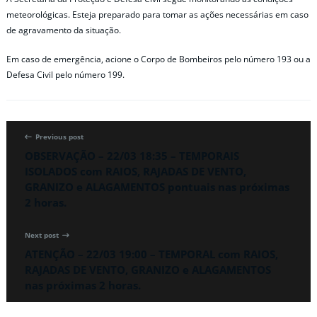
meteorológicas. Esteja preparado para tomar as ações necessárias em caso
de agravamento da situação.
Em caso de emergência, acione o Corpo de Bombeiros pelo número 193 ou a
Defesa Civil pelo número 199.
Previous post
OBSERVAÇÃO – 22/03 18:35 – TEMPORAIS
ISOLADOS com RAIOS, RAJADAS DE VENTO,
GRANIZO e ALAGAMENTOS pontuais nas próximas
2 horas.
Next post
ATENÇÃO – 22/03 19:00 – TEMPORAL com RAIOS,
RAJADAS DE VENTO, GRANIZO e ALAGAMENTOS
nas próximas 2 horas.