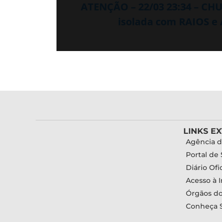
ATENÇÃO – 22/03 23:34 – CH
isolada com RAIOS e
LINKS E
Agência d
Portal de 
Diário Ofic
Acesso à 
Órgãos d
Conheça 