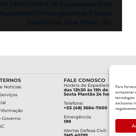
UVA PERSISTENTE de intensidade forte
 ALAGAMENTOS nas próximas 2 horas.
Ocorrências ligue 199 ou 193.
XTERNOS
FALE CONOSCO
Horário de Expediente:
Para fornec
e Notícias
das 12h30 às 19h de Segunda a
armazenar e
Sexta Plantão 24 horas diariam
Serviços
tecnologias
ial
exclusivos n
Telefone:
+55 (48) 3664-7000
negativamen
Informação
Emergência:
o Governo
199
A
SC
Alertas Defesa Civil:
SMS 40199