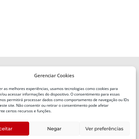
Gerenciar Cookies
ENDEREÇO
Defesa Civil do Estado de Santa
er as melhores experiências, usamos tecnologias como cookies para
Catarina
/ou acessar informações do dispositivo. O consentimento para essas
ente
Av. Ivo Silveira, nº 2320
 nos permitirá processar dados como comportamento de navegação ou IDs
este site. Não consentir ou retirar o consentimento pode afetar
Bairro:
Capoeiras, Florianópolis, SC
te certos recursos e funções.
CEP:
88085-001
ceitar
Negar
Ver preferências