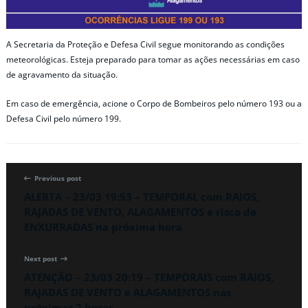
A Secretaria da Proteção e Defesa Civil segue monitorando as condições
meteorológicas. Esteja preparado para tomar as ações necessárias em caso
de agravamento da situação.
Em caso de emergência, acione o Corpo de Bombeiros pelo número 193 ou a
Defesa Civil pelo número 199.
Previous post
ALERTA – 23/03 19:53 – TEMPORAL com RAIOS,
RAJADAS DE VENTO, ALAGAMENTOS e risco de
ENXURRADAS na próxima hora
Next post
ATENÇÃO – 23/03 20:19 – TEMPORAIS com RAIOS,
RAJADAS DE VENTO e ALAGAMENTOS nas
próximas 2 horas