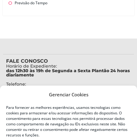
Previsão do Tempo
FALE CONOSCO
Horário de Expediente:
das 12h30 às 19h de Segunda a Sexta Plantão 24 horas
diariamente
Telefone:
+55 (48) 3664-7000
Gerenciar Cookies
Emergência:
199
Para fornecer as melhores experiências, usamos tecnologias como
Alertas Defesa Civil:
cookies para armazenar e/ou acessar informações do dispositivo. O
SMS 40199
consentimento para essas tecnologias nos permitirá processar dados
como comportamento de navegação ou IDs exclusivos neste site. Não
consentir ou retirar o consentimento pode afetar negativamente certos
ENDEREÇO
Defesa Civil do Estado de Santa Catarina
recursos e funções.