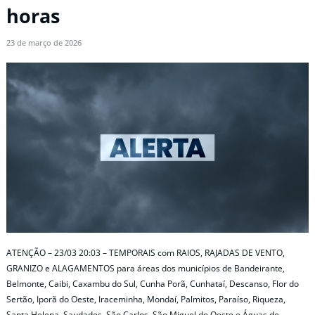
horas
23 de março de 2026
ATENÇÃO – 23/03 20:03 – TEMPORAIS com RAIOS, RAJADAS DE VENTO,
GRANIZO e ALAGAMENTOS para áreas dos municípios de Bandeirante,
Belmonte, Caibi, Caxambu do Sul, Cunha Porã, Cunhataí, Descanso, Flor do
Sertão, Iporã do Oeste, Iraceminha, Mondaí, Palmitos, Paraíso, Riqueza,
Santa Helena, Saudades, São Carlos, São Miguel do Oeste e Águas de