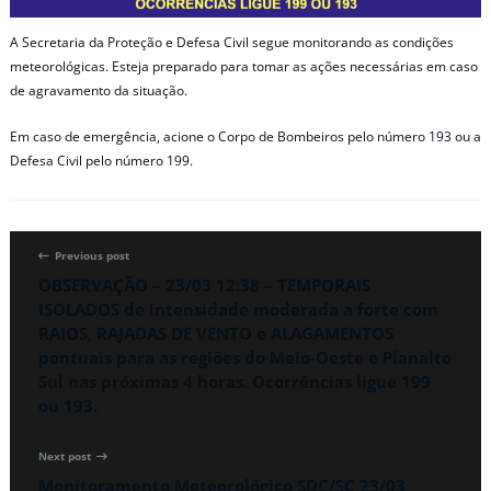
A Secretaria da Proteção e Defesa Civil segue monitorando as condições
meteorológicas. Esteja preparado para tomar as ações necessárias em caso
de agravamento da situação.
Em caso de emergência, acione o Corpo de Bombeiros pelo número 193 ou a
Defesa Civil pelo número 199.
Previous post
OBSERVAÇÃO – 23/03 12:38 – TEMPORAIS
ISOLADOS de intensidade moderada a forte com
RAIOS, RAJADAS DE VENTO e ALAGAMENTOS
pontuais para as regiões do Meio-Oeste e Planalto
Sul nas próximas 4 horas. Ocorrências ligue 199
ou 193.
Next post
Monitoramento Meteorológico SDC/SC 23/03