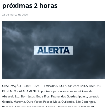
próximas 2 horas
23 de março de 2026
OBSERVAÇÃO – 23/03 19:26 – TEMPORAIS ISOLADOS com RAIOS, RAJADAS
DE VENTO e ALAGAMENTOS pontuais para áreas dos municípios de
Abelardo Luz, Bom Jesus, Entre Rios, Faxinal dos Guedes, Ipuaçu, Lajeado
Grande, Marema, Ouro Verde, Passos Maia, Quilombo, São Domingos,
Vargeão, Xanxerê nas próximas 2 horas. Ocorrências ligue 199 ou 193.