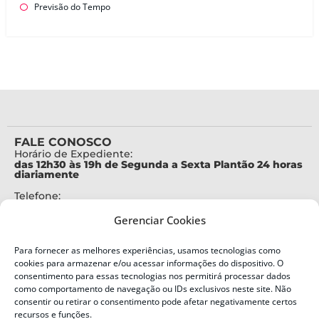
Previsão do Tempo
FALE CONOSCO
Horário de Expediente:
das 12h30 às 19h de Segunda a Sexta Plantão 24 horas
diariamente
Telefone:
+55 (48) 3664-7000
Gerenciar Cookies
Emergência:
199
Para fornecer as melhores experiências, usamos tecnologias como
Alertas Defesa Civil:
cookies para armazenar e/ou acessar informações do dispositivo. O
SMS 40199
consentimento para essas tecnologias nos permitirá processar dados
como comportamento de navegação ou IDs exclusivos neste site. Não
ENDEREÇO
consentir ou retirar o consentimento pode afetar negativamente certos
Defesa Civil do Estado de Santa Catarina
recursos e funções.