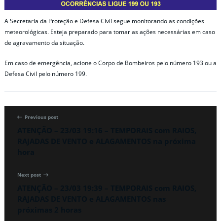
A Secretaria da Proteção e Defesa Civil segue monitorando as condições
meteorológicas. Esteja preparado para tomar as ações necessárias em caso
de agravamento da situação.
Em caso de emergência, acione o Corpo de Bombeiros pelo número 193 ou a
Defesa Civil pelo número 199.
Previous post
ATENÇÃO – 23/03 19:16 – TEMPORAIS com RAIOS,
RAJADAS DE VENTO e ALAGAMENTOS na próxima
hora
Next post
ATENÇÃO – 23/03 19:39 – TEMPORAIS com RAIOS,
RAJADAS DE VENTO e ALAGAMENTOS nas
próximas 2 horas