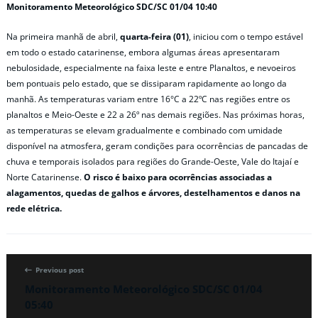
Monitoramento Meteorológico SDC/SC 01/04 10:40
Na primeira manhã de abril,
quarta-feira (01)
, iniciou com o tempo estável
em todo o estado catarinense, embora algumas áreas apresentaram
nebulosidade, especialmente na faixa leste e entre Planaltos, e nevoeiros
bem pontuais pelo estado, que se dissiparam rapidamente ao longo da
manhã. As temperaturas variam entre 16°C a 22ºC nas regiões entre os
planaltos e Meio-Oeste e 22 a 26º nas demais regiões. Nas próximas horas,
as temperaturas se elevam gradualmente e combinado com umidade
disponível na atmosfera, geram condições para ocorrências de pancadas de
chuva e temporais isolados para regiões do Grande-Oeste, Vale do Itajaí e
Norte Catarinense.
O risco é baixo para ocorrências associadas a
alagamentos, quedas de galhos e árvores, destelhamentos e danos na
rede elétrica.
Previous post
Monitoramento Meteorológico SDC/SC 01/04
05:40