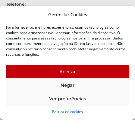
Telefone:
+55 (48) 3664-7000
Gerenciar Cookies
Emergência:
199
Para fornecer as melhores experiências, usamos tecnologias como
Alertas Defesa Civil:
cookies para armazenar e/ou acessar informações do dispositivo. O
SMS 40199
consentimento para essas tecnologias nos permitirá processar dados
como comportamento de navegação ou IDs exclusivos neste site. Não
consentir ou retirar o consentimento pode afetar negativamente certos
ENDEREÇO
Defesa Civil do Estado de Santa Catarina
recursos e funções.
Av. Ivo Silveira, nº 2320
Bairro:
Aceitar
Capoeiras, Florianópolis, SC
CEP:
Negar
88085-001
Política de Privacidade
Ver preferências
Política de cookies
Copyright © 2024 Todos os Direitos Reservados SDC -
Secretaria de Estado da Proteção e Defesa Civil | Suporte -
SDC /
Padrão -
SCTI