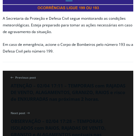
A Secretaria da Proteção e Defesa Civil segue monitorando as condições
meteorológicas. Esteja preparado para tomar as ações necessárias em caso
de agravamento da situação.
Em caso de emergência, acione o Corpo de Bombeiros pelo número 193 ou a
Defesa Civil pelo número 199.
Previous post
ATENÇÃO – 02/04 17:11 – TEMPORAIS com RAJADAS
DE VENTO, ALAGAMENTOS, GRANIZO, RAIOS e risco
de ENXURRADAS nas próximas 2 horas.
Next post
OBSERVAÇÃO – 02/04 17:28 – TEMPORAIS
ISOLADOS com RAIOS, RAJADAS DE VENTO,
GRANIZO e ALAGAMENTOS pontuais nas