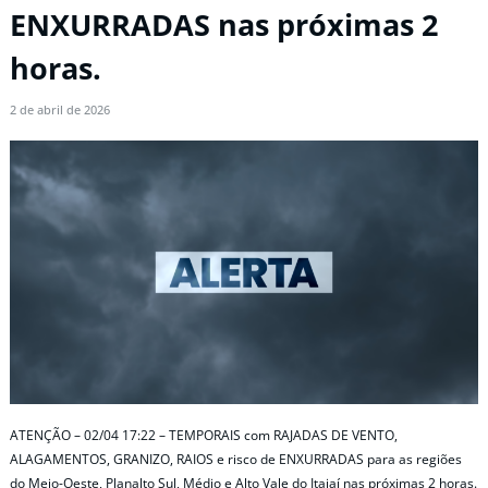
ENXURRADAS nas próximas 2
horas.
2 de abril de 2026
ATENÇÃO – 02/04 17:22 – TEMPORAIS com RAJADAS DE VENTO,
ALAGAMENTOS, GRANIZO, RAIOS e risco de ENXURRADAS para as regiões
do Meio-Oeste, Planalto Sul, Médio e Alto Vale do Itajaí nas próximas 2 horas.