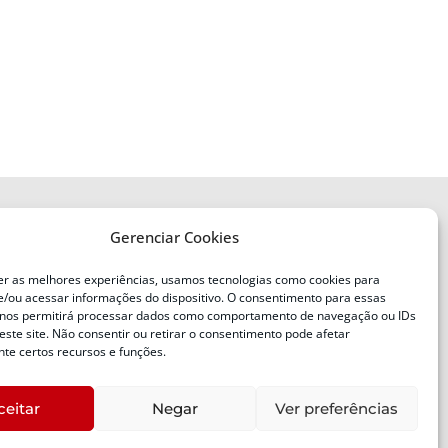
Gerenciar Cookies
ENDEREÇO
Defesa Civil do Estado de Santa
er as melhores experiências, usamos tecnologias como cookies para
Catarina
/ou acessar informações do dispositivo. O consentimento para essas
ente
Av. Ivo Silveira, nº 2320
 nos permitirá processar dados como comportamento de navegação ou IDs
este site. Não consentir ou retirar o consentimento pode afetar
Bairro:
Capoeiras, Florianópolis, SC
te certos recursos e funções.
CEP:
88085-001
ceitar
Negar
Ver preferências