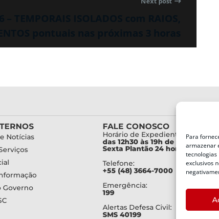
Next post
26 – TEMPORAIS ISOLADOS com RAIOS,
TOS pontuais nas próximas 3 horas
XTERNOS
FALE CONOSCO
Horário de Expediente:
Para fornec
e Notícias
das 12h30 às 19h de Segunda a
armazenar e
Sexta Plantão 24 horas diariam
Serviços
tecnologias
ial
exclusivos n
Telefone:
+55 (48) 3664-7000
negativamen
Informação
Emergência:
o Governo
199
A
SC
Alertas Defesa Civil:
SMS 40199