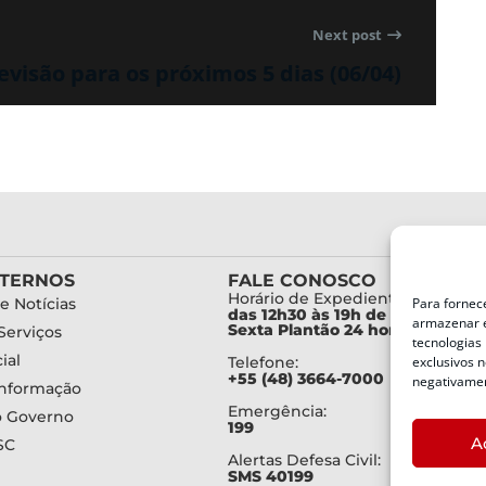
Next post
evisão para os próximos 5 dias (06/04)
XTERNOS
FALE CONOSCO
Horário de Expediente:
Para fornec
e Notícias
das 12h30 às 19h de Segunda a
armazenar e
Sexta Plantão 24 horas diariam
Serviços
tecnologias
ial
exclusivos n
Telefone:
+55 (48) 3664-7000
negativamen
Informação
Emergência:
o Governo
199
A
SC
Alertas Defesa Civil:
SMS 40199