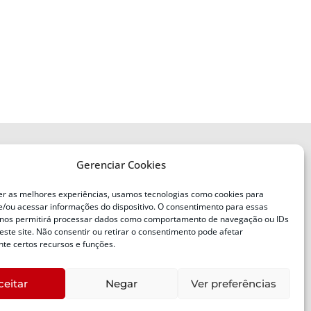
Gerenciar Cookies
ENDEREÇO
Defesa Civil do Estado de Santa
er as melhores experiências, usamos tecnologias como cookies para
Catarina
/ou acessar informações do dispositivo. O consentimento para essas
ente
Av. Ivo Silveira, nº 2320
 nos permitirá processar dados como comportamento de navegação ou IDs
este site. Não consentir ou retirar o consentimento pode afetar
Bairro:
Capoeiras, Florianópolis, SC
te certos recursos e funções.
CEP:
88085-001
ceitar
Negar
Ver preferências