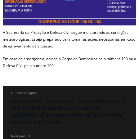
A Secretaria da Proteção e Defesa Civil segue monitorando as condições
meteorológicas. Esteja preparado para tomar as ações necessárias em caso
de agravamento da situação.
Em caso de emergência, acione o Corpo de Bombeiros pelo número 193 ou a
Defesa Civil pelo número 199.
Previous post
OBSERVAÇÃO – 06/04 06:40 – CHUVA PERSISTENTE
de intensidade moderada a forte com
ALAGAMENTOS pontuais e risco de ENXURRADAS
nas próximas 4 horas
Next post