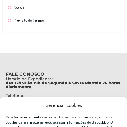
Notícia
Previsão do Tempo
FALE CONOSCO
Horário de Expediente:
das 12h30 às 19h de Segunda a Sexta Plantão 24 horas
diariamente
Telefone:
+55 (48) 3664-7000
Gerenciar Cookies
Emergência:
199
Para fornecer as melhores experiências, usamos tecnologias como
Alertas Defesa Civil:
cookies para armazenar e/ou acessar informações do dispositivo. O
SMS 40199