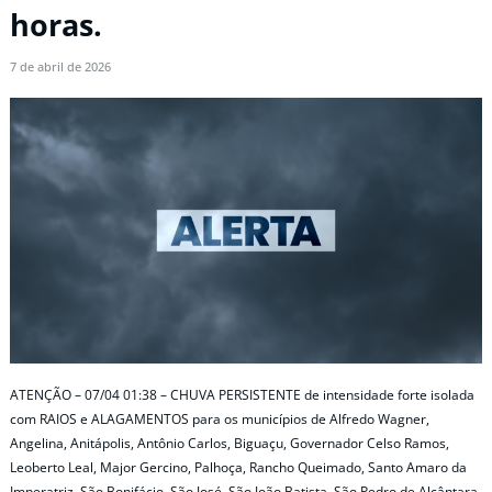
horas.
7 de abril de 2026
ATENÇÃO – 07/04 01:38 – CHUVA PERSISTENTE de intensidade forte isolada
com RAIOS e ALAGAMENTOS para os municípios de Alfredo Wagner,
Angelina, Anitápolis, Antônio Carlos, Biguaçu, Governador Celso Ramos,
Leoberto Leal, Major Gercino, Palhoça, Rancho Queimado, Santo Amaro da
Imperatriz, São Bonifácio, São José, São João Batista, São Pedro de Alcântara,