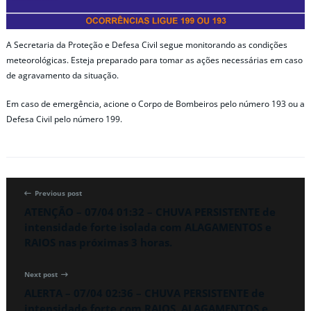
A Secretaria da Proteção e Defesa Civil segue monitorando as condições
meteorológicas. Esteja preparado para tomar as ações necessárias em caso
de agravamento da situação.
Em caso de emergência, acione o Corpo de Bombeiros pelo número 193 ou a
Defesa Civil pelo número 199.
Previous post
ATENÇÃO – 07/04 01:32 – CHUVA PERSISTENTE de
intensidade forte isolada com ALAGAMENTOS e
RAIOS nas próximas 3 horas.
Next post
ALERTA – 07/04 02:36 – CHUVA PERSISTENTE de
intensidade forte com RAIOS, ALAGAMENTOS e