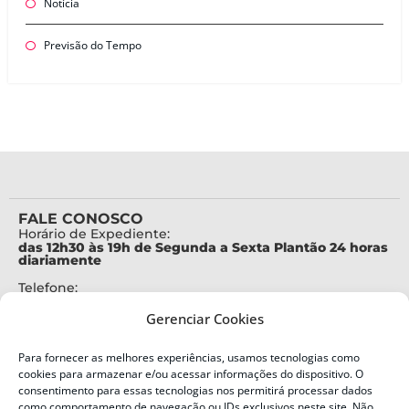
Notícia
Previsão do Tempo
FALE CONOSCO
Horário de Expediente:
das 12h30 às 19h de Segunda a Sexta Plantão 24 horas
diariamente
Telefone:
+55 (48) 3664-7000
Gerenciar Cookies
Emergência:
199
Para fornecer as melhores experiências, usamos tecnologias como
Alertas Defesa Civil:
cookies para armazenar e/ou acessar informações do dispositivo. O
SMS 40199
consentimento para essas tecnologias nos permitirá processar dados
como comportamento de navegação ou IDs exclusivos neste site. Não