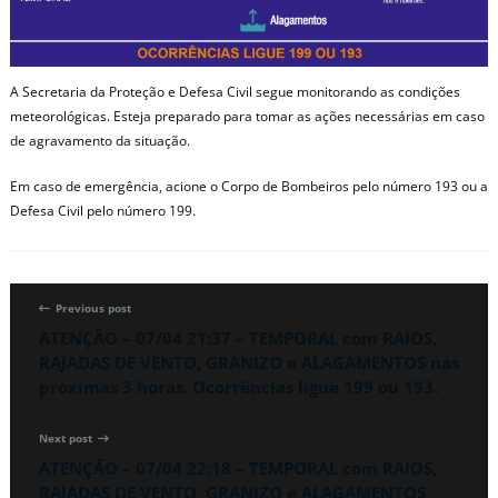
A Secretaria da Proteção e Defesa Civil segue monitorando as condições
meteorológicas. Esteja preparado para tomar as ações necessárias em caso
de agravamento da situação.
Em caso de emergência, acione o Corpo de Bombeiros pelo número 193 ou a
Defesa Civil pelo número 199.
Previous post
ATENÇÃO – 07/04 21:37 – TEMPORAL com RAIOS,
RAJADAS DE VENTO, GRANIZO e ALAGAMENTOS nas
próximas 3 horas. Ocorrências ligue 199 ou 193.
Next post
ATENÇÃO – 07/04 22:18 – TEMPORAL com RAIOS,
RAJADAS DE VENTO, GRANIZO e ALAGAMENTOS