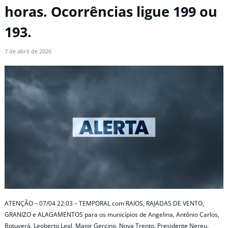
horas. Ocorrências ligue 199 ou
193.
7 de abril de 2026
ATENÇÃO – 07/04 22:03 – TEMPORAL com RAIOS, RAJADAS DE VENTO,
GRANIZO e ALAGAMENTOS para os municípios de Angelina, Antônio Carlos,
Botuverá, Leoberto Leal, Major Gercino, Nova Trento, Presidente Nereu,