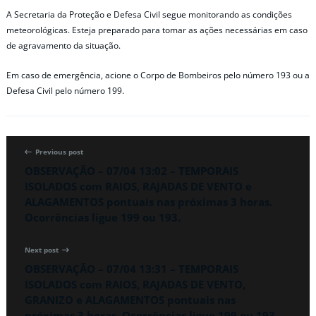
A Secretaria da Proteção e Defesa Civil segue monitorando as condições
meteorológicas. Esteja preparado para tomar as ações necessárias em caso
de agravamento da situação.
Em caso de emergência, acione o Corpo de Bombeiros pelo número 193 ou a
Defesa Civil pelo número 199.
Previous post
OBSERVAÇÃO – 07/04 13:02 – TEMPORAIS
ISOLADOS com RAIOS, RAJADAS DE VENTO e
ALAGAMENTOS pontuais nas próximas 3 horas.
Ocorrências ligue 199 ou 193.
Next post
OBSERVAÇÃO – 07/04 13:31 – TEMPORAIS
ISOLADOS com RAIOS, RAJADAS DE VENTO,
GRANIZO e ALAGAMENTOS pontuais nas
próximas 3 horas. Ocorrências ligue 199 ou 193.