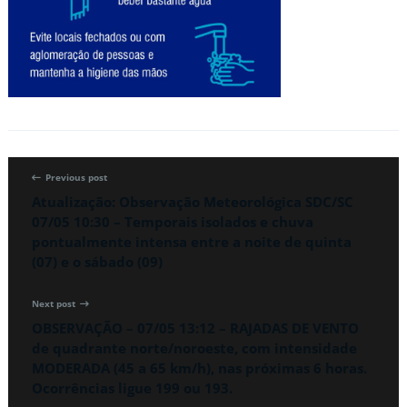
Previous post
Atualização: Observação Meteorológica SDC/SC
07/05 10:30 – Temporais isolados e chuva
pontualmente intensa entre a noite de quinta
(07) e o sábado (09)
Next post
OBSERVAÇÃO – 07/05 13:12 – RAJADAS DE VENTO
de quadrante norte/noroeste, com intensidade
MODERADA (45 a 65 km/h), nas próximas 6 horas.
Ocorrências ligue 199 ou 193.