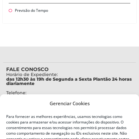
Previsão do Tempo
FALE CONOSCO
Horário de Expediente:
das 12h30 às 19h de Segunda a Sexta Plantão 24 horas
diariamente
Telefone:
+55 (48) 3664-7000
Gerenciar Cookies
Emergência:
199
Para fornecer as melhores experiências, usamos tecnologias como
Alertas Defesa Civil:
cookies para armazenar e/ou acessar informações do dispositivo. O
SMS 40199
consentimento para essas tecnologias nos permitirá processar dados
como comportamento de navegação ou IDs exclusivos neste site. Não
consentir ou retirar o consentimento pode afetar negativamente certos