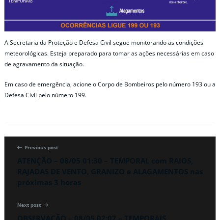
A Secretaria da Proteção e Defesa Civil segue monitorando as condições
meteorológicas. Esteja preparado para tomar as ações necessárias em caso
de agravamento da situação.
Em caso de emergência, acione o Corpo de Bombeiros pelo número 193 ou a
Defesa Civil pelo número 199.
Previous post
ATENÇÃO – 08/05 01:30 – TEMPORAL com RAIOS,
RAJADAS DE VENTO, GRANIZO e ALAGAMENTOS nas
próximas 3 horas
Next post
OBSERVAÇÃO – 08/05 02:07 – TEMPORAIS