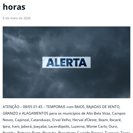
horas
8 de maio de 2026
ATENÇÃO – 08/05 01:45 – TEMPORAIS com RAIOS, RAJADAS DE VENTO,
GRANIZO e ALAGAMENTOS para os municípios de Alto Bela Vista, Campos
Novos, Capinzal, Catanduvas, Erval Velho, Herval d’Oeste, Ibiam, Ibicaré,
Ipira, Irani, Jaborá, Joaçaba, Lacerdópolis, Luzerna, Monte Carlo, Ouro,
Peritiba, Pinheiro Preto, Piratuba, Presidente Castello Branco, Tangará, Treze