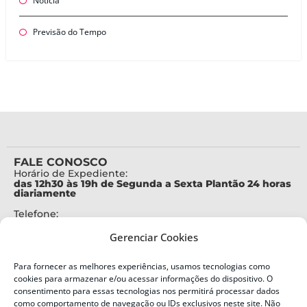
Notícia
Previsão do Tempo
FALE CONOSCO
Horário de Expediente:
das 12h30 às 19h de Segunda a Sexta Plantão 24 horas
diariamente
Telefone:
+55 (48) 3664-7000
Gerenciar Cookies
Emergência:
199
Para fornecer as melhores experiências, usamos tecnologias como
Alertas Defesa Civil:
cookies para armazenar e/ou acessar informações do dispositivo. O
SMS 40199
consentimento para essas tecnologias nos permitirá processar dados
como comportamento de navegação ou IDs exclusivos neste site. Não