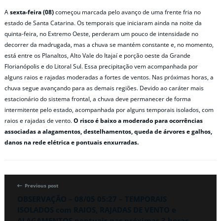
A
sexta-feira (08)
começou marcada pelo avanço de uma frente fria no
estado de Santa Catarina. Os temporais que iniciaram ainda na noite da
quinta-feira, no Extremo Oeste, perderam um pouco de intensidade no
decorrer da madrugada, mas a chuva se mantém constante e, no momento,
está entre os Planaltos, Alto Vale do Itajaí e porção oeste da Grande
Florianópolis e do Litoral Sul. Essa precipitação vem acompanhada por
alguns raios e rajadas moderadas a fortes de ventos. Nas próximas horas, a
chuva segue avançando para as demais regiões. Devido ao caráter mais
estacionário do sistema frontal, a chuva deve permanecer de forma
intermitente pelo estado, acompanhada por alguns temporais isolados, com
raios e rajadas de vento.
O risco é baixo a moderado para ocorrências
associadas a alagamentos, destelhamentos, queda de árvores e galhos,
danos na rede elétrica e pontuais enxurradas.
Previous post
OBSERVAÇÃO – 08/05 05:27 – TEMPORAIS
ISOLADOS com RAIOS, RAJADAS DE VENTO e
ALAGAMENTOS pontuais nas próximas 3 horas